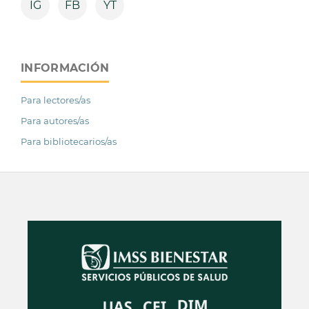
IG
FB
YT
INFORMACIÓN
Para lectores/as
Para autores/as
Para bibliotecarios/as